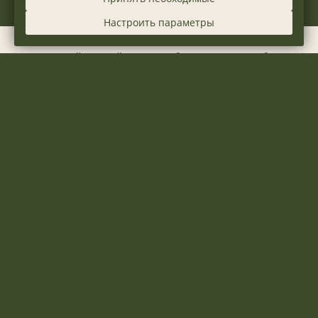
Настроить параметры
© 2026 Дизайнерский отель «Сибирель», г.Новосибирск.
Официальный сайт.
+7 913 917-95-95
otel.sibirel@mail.ru
630132
,
Новосибирская область
,
г.Новосибирск
,
Ленина
,
85
Правовая информация
Политика использования файлов cookie