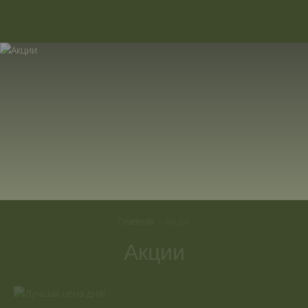
630132
,
Новосибирская область
,
г.Новосибирск
,
+7 913 917-95-95
Ленина
,
85
Главная
-
Акции
Акции